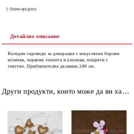
Оцени продукта
Детайлно описание
Ние ще се свържем с вас в рамките на работния ден.
Коледни гирлянди за декорация с изкуствени борови
иглички, червени топчета и елхички, покрити с
текстил. Приблизителна дължина 200 см.
Други продукти, които може да ви харесат