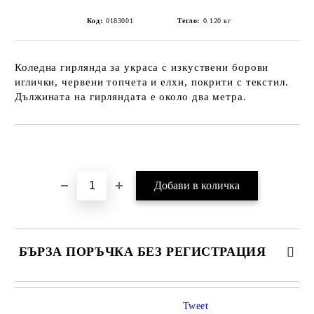
Код:
0183001
Тегло:
0.120
кг
Коледна гирлянда за украса с изкуствени борови
иглички, червени топчета и елхи, покрити с текстил.
Дължината на гирляндата е около два метра.
Добави в желани
БЪРЗА ПОРЪЧКА БЕЗ РЕГИСТРАЦИЯ
Tweet