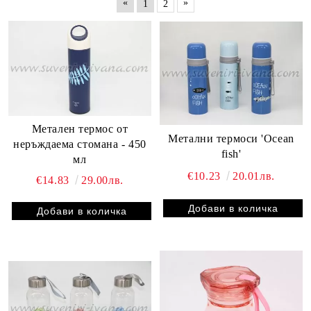
«
»
1
2
Метален термос от
Метални термоси 'Ocean
неръждаема стомана - 450
fish'
мл
€10.23
20.01лв.
€14.83
29.00лв.