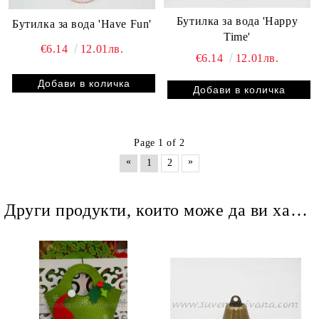
Бутилка за вода 'Happy
Бутилка за вода 'Have Fun'
Time'
€6.14
12.01лв.
€6.14
12.01лв.
Page 1 of 2
«
»
1
2
Други продукти, които може да ви харесат