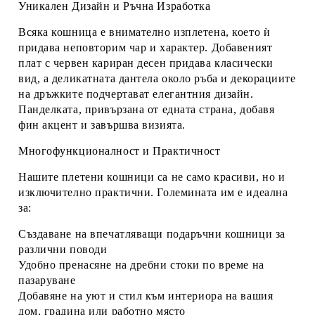
Уникален Дизайн и Ръчна Изработка
Всяка кошница е внимателно изплетена, което ѝ
придава неповторим чар и характер. Добавеният
плат с червен кариран десен придава класически
вид, а деликатната дантела около ръба и декорациите
на дръжките подчертават елегантния дизайн.
Панделката, привързана от едната страна, добавя
фин акцент и завършва визията.
Многофункционалност и Практичност
Нашите плетени кошници са не само красиви, но и
изключително практични. Големината им е идеална
за:
Създаване на впечатляващи
подаръчни кошници
за
различни поводи
Удобно пренасяне на
дребни стоки
по време на
пазаруване
Добавяне на
уют и стил
към интериора на вашия
дом, градина или работно място