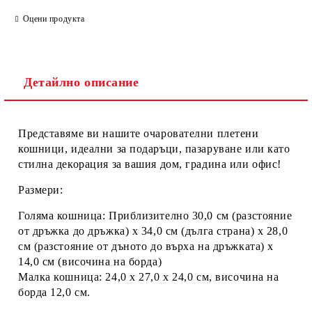
Оцени продукта
Детайлно описание
Ние ще се свържем с вас в рамките на работния ден.
Представяме ви нашите очарователни плетени
кошници, идеални за подаръци, пазаруване или като
стилна декорация за вашия дом, градина или офис!
Размери:
Голяма кошница: Приблизително
30,0 см
(разстояние
от дръжка до дръжка) х
34,0 см
(дълга страна) х
28,0
см
(разстояние от дъното до върха на дръжката) х
14,0 см
(височина на борда)
Малка кошница:
24,0 х 27,0 х 24,0 см
, височина на
борда
12,0 см
.