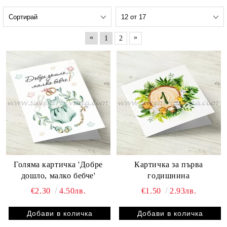
«
»
1
2
Голяма картичка 'Добре
Картичка за първа
дошло, малко бебче'
годишнина
€2.30
4.50лв.
€1.50
2.93лв.