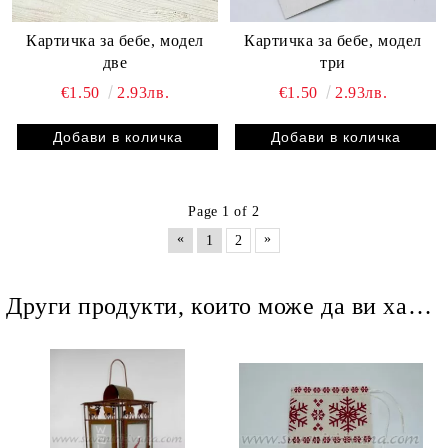
Картичка за бебе, модел
Картичка за бебе, модел
две
три
€1.50
2.93лв.
€1.50
2.93лв.
Page 1 of 2
«
»
1
2
Други продукти, които може да ви харесат