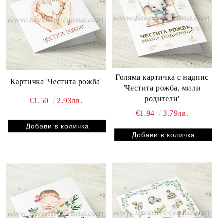
Голяма картичка с надпис
Картичка 'Честита рожба'
'Честита рожба, мили
родители'
€1.50
2.93лв.
€1.94
3.79лв.