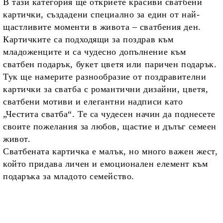
В
тази
категория
ще
откриете
красиви
сватбени
картички
,
създадени
специално
за
един
от
най-
щастливите
моменти
в
живота –
сватбения
ден.
Картичките
са
подходящи
за
поздрав
към
младоженците
и
са
чудесно
допълнение
към
сватбен
подарък,
букет
цветя
или
паричен
подарък.
Тук
ще
намерите
разнообразие
от
поздравителни
картички
за
сватба
с
романтични
дизайни,
цветя,
сватбени
мотиви
и
елегантни
надписи
като
„
Честита
сватба“.
Те
са
чудесен
начин
да
поднесете
своите
пожелания
за
любов,
щастие
и
дълъг
семеен
живот.
Сватбената
картичка
е
малък,
но
много
важен
жест,
който
придава
личен
и
емоционален
елемент
към
подаръка
за
младото
семейство.