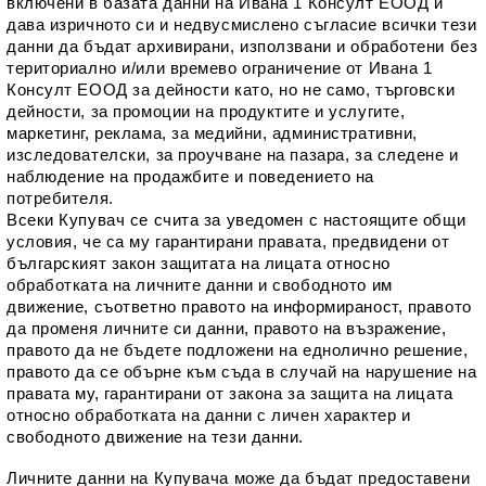
включени в базата данни на Ивана 1 Консулт ЕООД и 
дава изричното си и недвусмислено съгласие всички тези 
данни да бъдат архивирани, използвани и обработени без 
териториално и/или времево ограничение от Ивана 1 
Консулт ЕООД за дейности като, но не само, търговски 
дейности, за промоции на продуктите и услугите, 
маркетинг, реклама, за медийни, административни, 
изследователски, за проучване на пазара, за следене и 
наблюдение на продажбите и поведението на 
потребителя.  
Всеки Купувач се счита за уведомен с настоящите общи 
условия, че са му гарантирани правата, предвидени от 
българският закон защитата на лицата относно 
обработката на личните данни и свободното им 
движение, съответно правото на информираност, правото 
да променя личните си данни, правото на възражение, 
правото да не бъдете подложени на еднолично решение, 
правото да се обърне към съда в случай на нарушение на 
правата му, гарантирани от закона за защита на лицата 
относно обработката на данни с личен характер и 
свободното движение на тези данни.
Личните данни на Купувача може да бъдат предоставени 