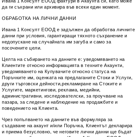
Ивана 1 Консулт ЕООД фактури в Акаунта си, като може 
да ги съхрани или архивира във всеки един момент.
ОБРАБОТКА НА ЛИЧНИ ДАННИ
Ивана 1 Консулт ЕООД е задължен да обработва личните 
данни при условия, гарантиращи тяхното съхранение и 
недопускане на случайната им загуба и само за 
посочените цели.
Целта на събирането на данните е: уведомяването на 
Клиентите относно информацията в техните Акаунти, 
уведомяването на Купувачите относно статуса на 
Поръчките им, оценката на предлаганите Стоки и Услуги, 
други търговски дейности,рекламиране на Стоките и 
Услугите, маркетингови, реклама, медийни, 
административни, изследователски, за проучване на 
пазара, за следене и наблюдение на продажбите и 
поведението на Клиента.
Чрез попълването на данните във формуляра за 
създаване на акаунт и/или Поръчка, Клиентът декларира 
и приема безусловно, че неговите лични данни ще бъдат 