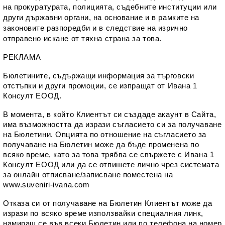
на прокуратурата, полицията, съдебните институции или 
други държавни органи, на основание и в рамките на 
законовите разпоредби и в следствие на изрично 
отправено искане от тяхна страна за това.
РЕКЛАМА
Бюлетините, съдържащи информация за търговски 
отстъпки и други промоции, се изпращат от Ивана 1 
Консулт ЕООД.
В момента, в който Клиентът си създаде акаунт в Сайта, 
има възможността да изрази съгласието си за получаване 
на Бюлетини. Опцията по отношение на съгласието за 
получаване на Бюлетин може да бъде променена по 
всяко време, като за това трябва се свържете с Ивана 1 
Консулт ЕООД или да се отпишете лично чрез системата 
за онлайн отписване/записване поместена на 
www.suveniri-ivana.com
Отказа си от получаване на Бюлетин Клиентът може да 
изрази по всяко време използвайки специалния линк, 
намиращ се във всеки Бюлетин или по телефона на номер 