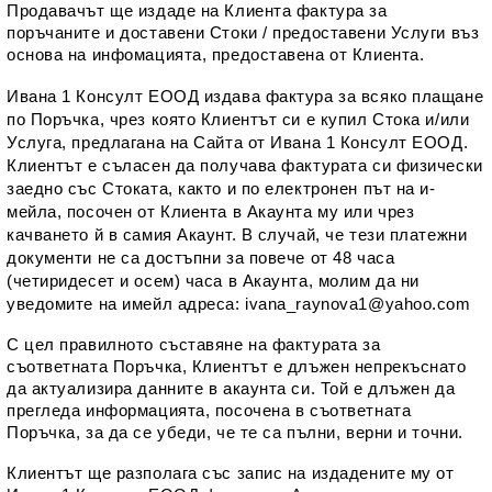
Продавачът ще издаде на Клиента фактура за 
поръчаните и достaвени Стоки / предоставени Услуги въз 
основа на инфомацията, предоставена от Клиента.
Ивана 1 Консулт ЕООД издава фактура за всяко плащане 
по Поръчка, чрез която Клиентът си е купил Стока и/или 
Услуга, предлагана на Сайта от Ивана 1 Консулт ЕООД. 
Клиентът е съласен да получава фактурата си физически 
заедно със Стоката, както и по електронен път на и-
мейла, посочен от Клиента в Акаунта му или чрез 
качването й в самия Акаунт. В случай, че тези платежни 
документи не са достъпни за повече от 48 часа 
(четиридесет и осем) часа в Акаунта, молим да ни 
уведомите на имейл адреса: ivana_raynova1@yahoo.com
С цел правилното съставяне на фактурата за 
съответната Поръчка, Клиентът е длъжен непрекъснато 
да актуализира данните в акаунта си. Той е длъжен да 
прегледа информацията, посочена в съответната 
Поръчка, за да се убеди, че те са пълни, верни и точни.
Клиентът ще разполага със запис на издадените му от 