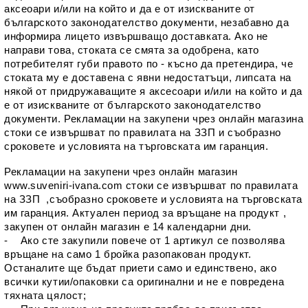
аксеоари и/или на който и да е от изискваните от 
българското законодателство документи, незабавно да 
информира лицето извършващо доставката. Ако не 
направи това, стоката се смята за одобрена, като 
потребителят губи правото по - късно да претендира, че 
стоката му е доставена с явни недостатъци, липсата на 
някой от придружаващите я аксесоари и/или на който и да 
е от изискваните от българското законодателство 
документи. Рекламации на закупени чрез онлайн магазина 
стоки се извършват по правилата на ЗЗП и съобразно 
сроковете и условията на търговската им гаранция.
Рекламации на закупени чрез онлайн магазин 
www.suveniri-ivana.com
 стоки се извършват по правилата 
на ЗЗП  ,съобразно сроковете и условията на търговската 
им гаранция. Актуален период за връщане на продукт , 
закупен от онлайн магазин е 14 календарни дни.
-    Ако сте закупили повече от 1 артикул се позволява 
връщане на само 1 бройка разопакован продукт. 
Останалите ще бъдат приети само и единствено, ако 
всички кутии/опаковки са оригинални и не е повредена 
тяхната цялост;