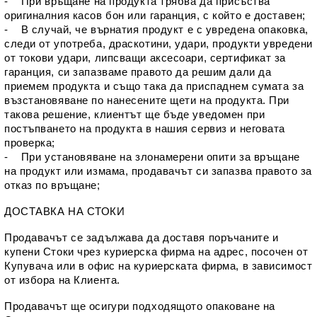
-    При връщане на продукта трябва да присъства 
оригиналния касов бон или гаранция, с който е доставен;
-    В случай, че върнатия продукт е с увредена опаковка, 
следи от употреба, драскотини, удари, продукти увредени 
от токови удари, липсващи аксесоари, сертификат за 
гаранция, си запазваме правото да решим дали да 
приемем продукта и също така да приспаднем сумата за 
възстановяване по нанесените щети на продукта. При 
такова решение, клиентът ще бъде уведомен при 
постъпването на продукта в нашия сервиз и неговата 
проверка;
-    При установяване на злонамерени опити за връщане 
на продукт или измама, продавачът си запазва правото за 
отказ по връщане;
ДОСТАВКА НА СТОКИ
Продавачът се задължава да доставя поръчаните и 
купени Стоки чрез куриерска фирма на адрес, посочен от 
Купувача или в офис на куриерската фирма, в зависимост 
от избора на Клиента.
Продавачът ще осигури подходящото опаковане на 