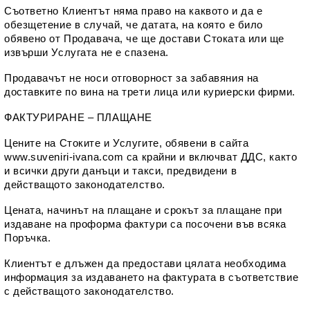
Съответно Клиентът няма право на каквото и да е 
обезщетение в случай, че датата, на която е било 
обявено от Продавача, че ще достави Стоката или ще 
извърши Услугата не е спазена.
Продавачът не носи отговорност за забавяния на 
доставките по вина на трети лица или куриерски фирми.
ФАКТУРИРАНЕ – ПЛАЩАНЕ
Цените на Стоките и Услугите, обявени в сайта 
www.suveniri-ivana.com
 са крайни и включват ДДС, както 
и всички други данъци и такси, предвидени в 
действащото законодателство.
Цената, начинът на плащане и срокът за плащане при 
издаване на проформа фактури са посочени във всяка 
Поръчка.
Клиентът е длъжен да предостави цялата необходима 
информация за издаването на фактурата в съответствие 
с действащото законодателство.