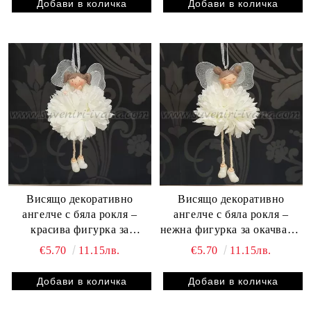
Висящо декоративно
Висящо декоративно
ангелче с бяла рокля –
ангелче с бяла рокля –
красива фигурка за
нежна фигурка за окачване,
окачване, модел две
модел едно
€5.70
11.15лв.
€5.70
11.15лв.