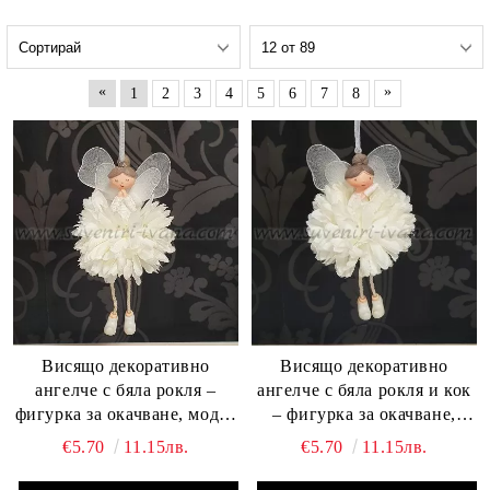
«
»
1
2
3
4
5
6
7
8
Висящо декоративно
Висящо декоративно
ангелче с бяла рокля –
ангелче с бяла рокля и кок
фигурка за окачване, модел
– фигурка за окачване,
четири
модел три
€5.70
11.15лв.
€5.70
11.15лв.