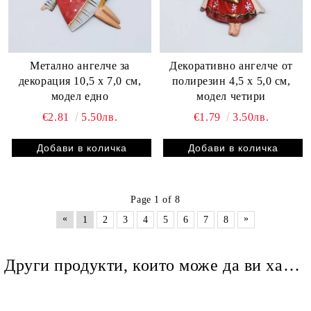
Метално ангелче за
Декоративно ангелче от
декорация 10,5 х 7,0 см,
полирезин 4,5 х 5,0 см,
модел едно
модел четири
€2.81
5.50лв.
€1.79
3.50лв.
Page 1 of 8
«
»
1
2
3
4
5
6
7
8
Други продукти, които може да ви харесат