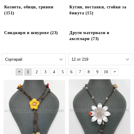
Колиета, обици, гривни
Кутии, поставки, стойки за
(151)
бижута (15)
Синджири и шнурове (23)
Други материали и
аксесоари (73)
«
»
1
2
3
4
5
6
7
8
9
10