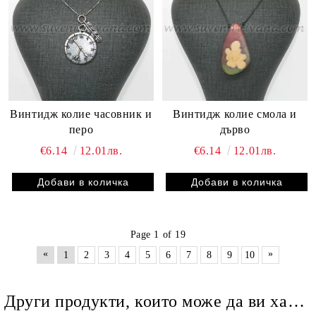
Винтидж колие часовник и
Винтидж колие смола и
перо
дърво
€6.14
12.01лв.
€6.14
12.01лв.
Page 1 of 19
«
»
1
2
3
4
5
6
7
8
9
10
Други продукти, които може да ви харесат