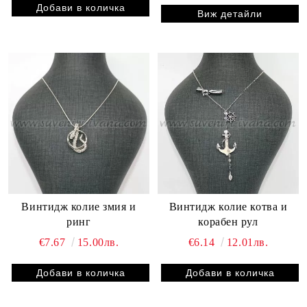
Виж детайли
Винтидж колие змия и
Винтидж колие котва и
ринг
корабен рул
€7.67
15.00лв.
€6.14
12.01лв.