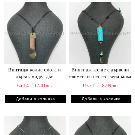
Винтидж колие смола и
Винтидж колие с дървени
дърво, модел две
елементи и естествена кожа
€6.14
12.01лв.
€9.71
18.99лв.