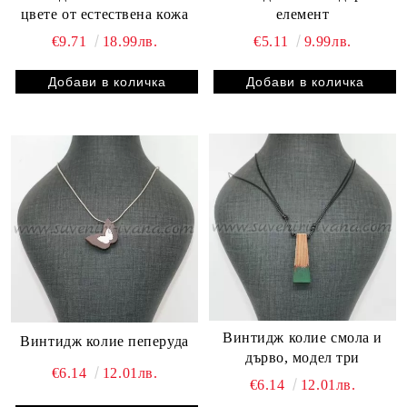
цвете от естествена кожа
елемент
€9.71
18.99лв.
€5.11
9.99лв.
Винтидж колие смола и
Винтидж колие пеперуда
дърво, модел три
€6.14
12.01лв.
€6.14
12.01лв.