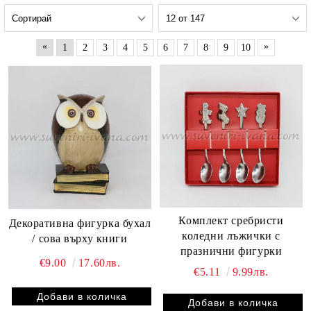
«
»
1
2
3
4
5
6
7
8
9
10
Комплект сребристи
Декоративна фигурка бухал
коледни лъжички с
/ сова върху книги
празнични фигурки
€9.00
17.60лв.
€5.11
9.99лв.