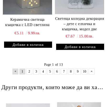
Светеща коледна декорация
Керамична светеща
– дете с елхичка и
къщичка с LED светлина
къщичка, модел две
€5.11
9.99лв.
€7.67
15.00лв.
Page 1 of 13
«
»
1
2
3
4
5
6
7
8
9
10
Други продукти, които може да ви харесат