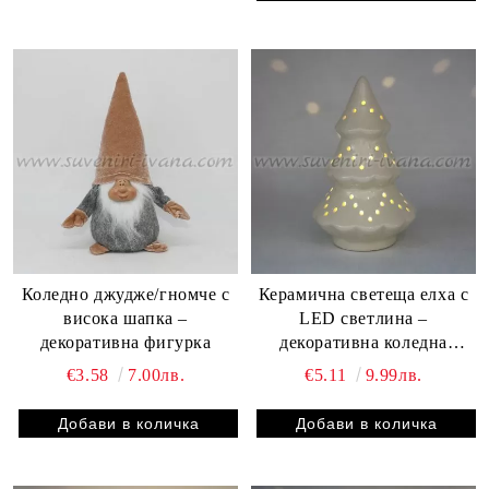
Коледно джудже/гномче с
Керамична светеща елха с
висока шапка –
LED светлина –
декоративна фигурка
декоративна коледна
фигурка
€3.58
7.00лв.
€5.11
9.99лв.