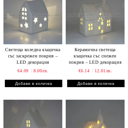
Светеща коледна къщичка
Керамична светеща
със заскрежен покрив –
къщичка със снежен
LED декорация
покрив – LED декорация
€4.09
8.00лв.
€6.14
12.01лв.