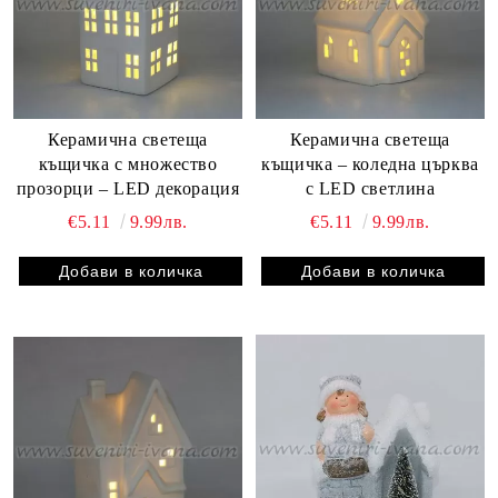
Керамична светеща
Керамична светеща
къщичка с множество
къщичка – коледна църква
прозорци – LED декорация
с LED светлина
€5.11
9.99лв.
€5.11
9.99лв.