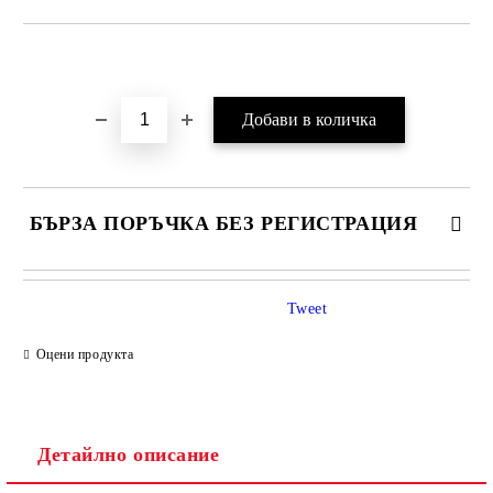
Добави в желани
БЪРЗА ПОРЪЧКА БЕЗ РЕГИСТРАЦИЯ
Tweet
Оцени продукта
Детайлно описание
Ние ще се свържем с вас в рамките на работния ден.