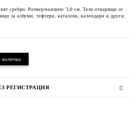
вят сребро. Размер/външен/ 3,0 см. Тези отварящи се
ящи за албуми, тефтери, каталози, календари и други.
ЕЗ РЕГИСТРАЦИЯ
те на работния ден.