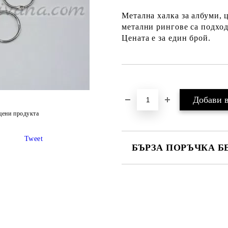
Метална халка за албуми, ц
метални рингове са подход
Цената е за един брой.
Добави в желани
цени продукта
Tweet
БЪРЗА ПОРЪЧКА Б
Ние ще се свържем с вас в рамки