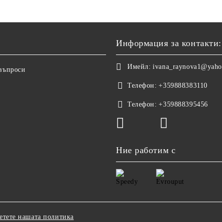
Информация за контакти:
Имейл:
ivana_raynova1@yah
 въпроси
Телефон:
+359888383110
Телефон:
+359888395456
Ние работим с
етете нашата политика