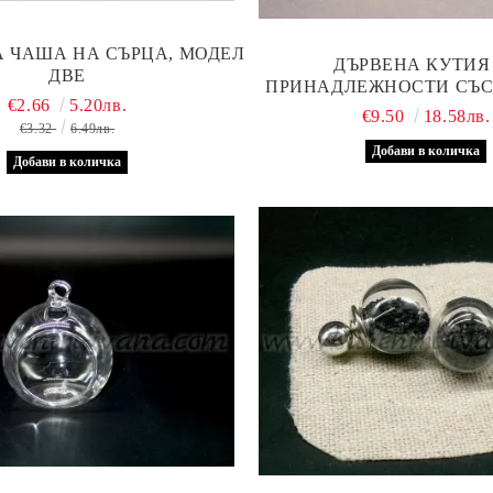
 ЧАША НА СЪРЦА, МОДЕЛ
ДЪРВЕНА КУТИЯ
ДВЕ
ПРИНАДЛЕЖНОСТИ СЪС
€2.66
5.20лв.
КАПАК
€9.50
18.58лв.
€3.32
6.49лв.