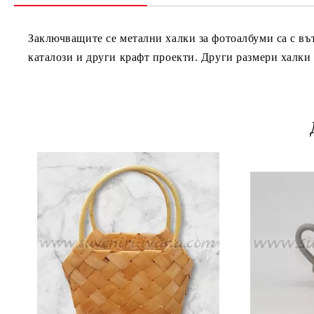
Заключващите се метални халки за фотоалбуми са с вът
каталози и други крафт проекти. Други размери халки