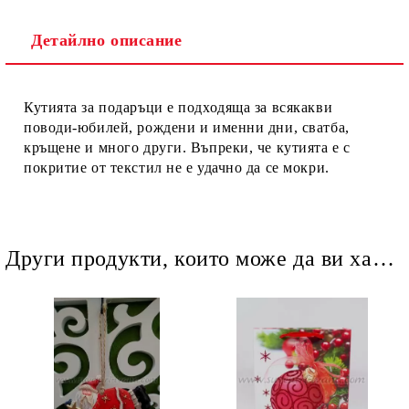
Детайлно описание
Ние ще се свържем с вас в рамките на работния ден.
Кутията за подаръци е подходяща за всякакви
поводи-юбилей, рождени и именни дни, сватба,
кръщене и много други. Въпреки, че кутията е с
покритие от текстил не е удачно да се мокри.
Други продукти, които може да ви харесат