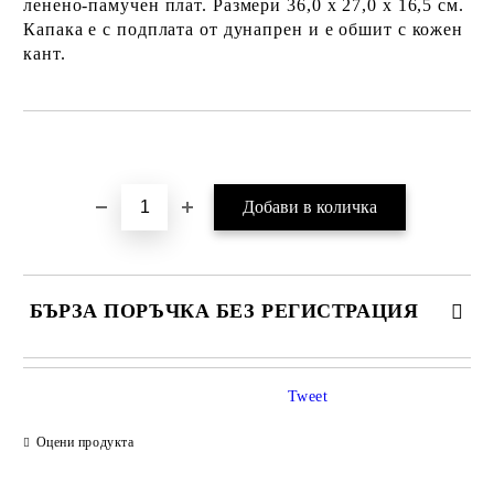
ленено-памучен плат. Размери 36,0 х 27,0 х 16,5 см.
Капака е с подплата от дунапрен и е обшит с кожен
кант.
Добави в желани
БЪРЗА ПОРЪЧКА БЕЗ РЕГИСТРАЦИЯ
Tweet
Оцени продукта