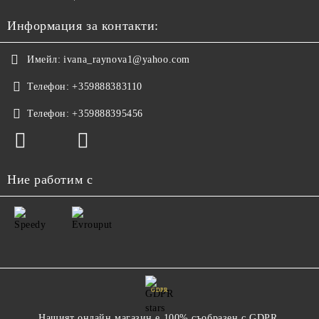
Информация за контакти:
Имейл:
ivana_raynova1@yahoo.com
Телефон:
+359888383110
Телефон:
+359888395456
Ние работим с
GDPR
Нашият онлайн магазин е 100% съобразен с GDPR.