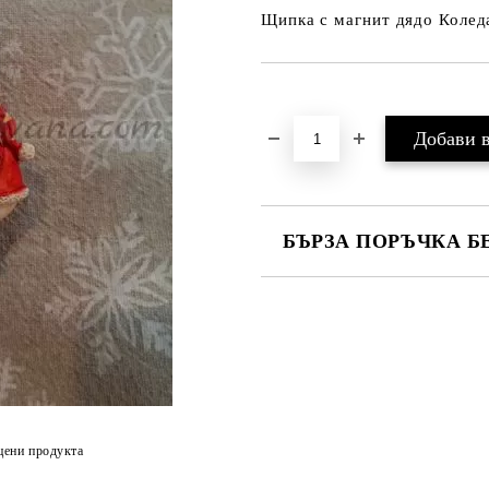
Щипка с магнит дядо Коледа
Добави в желани
БЪРЗА ПОРЪЧКА Б
Ние ще се свържем с вас в рамки
цени продукта