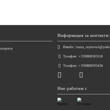
Информация за контакти:
Имейл:
ivana_raynova1@yah
 въпроси
Телефон:
+359888383110
Телефон:
+359888395456
Ние работим с