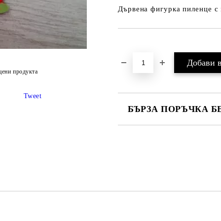
Дървена фигурка пиленце с 
Добави в желани
цени продукта
Tweet
БЪРЗА ПОРЪЧКА Б
Ние ще се свържем с вас в рамки