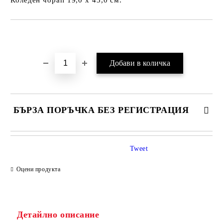
Коледен чорап 19,0 х 43,0 см.
Добави в желани
БЪРЗА ПОРЪЧКА БЕЗ РЕГИСТРАЦИЯ
Tweet
Оцени продукта
Детайлно описание