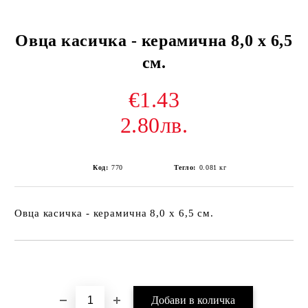
Овца касичка - керамична 8,0 х 6,5
см.
€1.43
2.80лв.
Код:
770
Тегло:
0.081
кг
Овца касичка - керамична 8,0 х 6,5 см.
Добави в желани