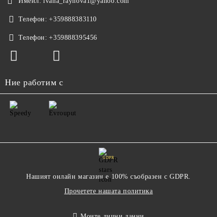
Имейл:
ivana_raynova1@yahoo.com
Телефон:
+359888383110
Телефон:
+359888395456
Ние работим с
GDPR
Нашият онлайн магазин е 100% съобразен с GDPR.
Прочетете нашата политика
Моите лични данни