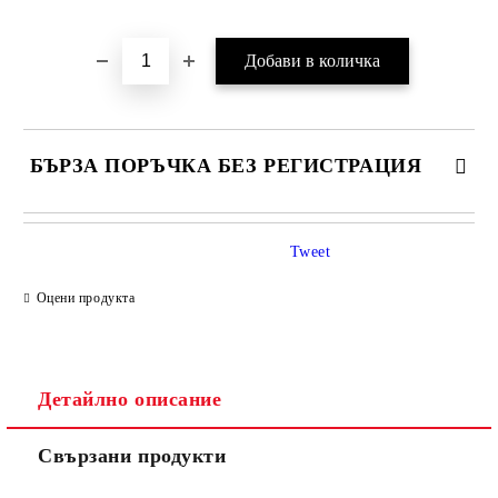
Добави в желани
БЪРЗА ПОРЪЧКА БЕЗ РЕГИСТРАЦИЯ
Tweet
Оцени продукта
Детайлно описание
Ние ще се свържем с вас в рамките на работния ден.
Свързани продукти