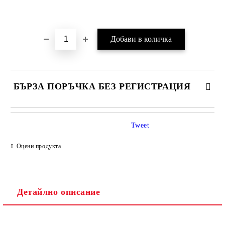
Добави в желани
БЪРЗА ПОРЪЧКА БЕЗ РЕГИСТРАЦИЯ
Tweet
Оцени продукта
Детайлно описание
Ние ще се свържем с вас в рамките на работния ден.