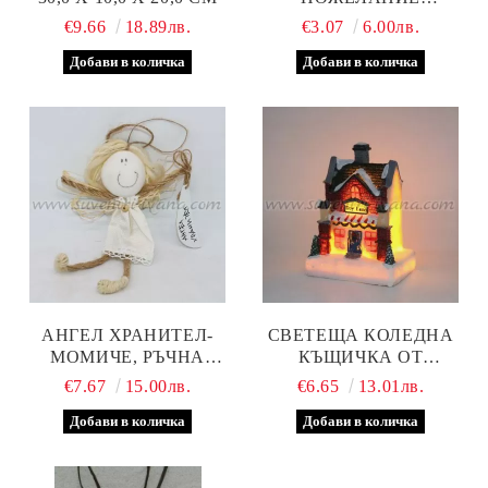
КАМБАНКА ОТ ФИЛЦ
€9.66
18.89лв.
€3.07
6.00лв.
АНГЕЛ ХРАНИТЕЛ-
СВЕТЕЩА КОЛЕДНА
МОМИЧЕ, РЪЧНА
КЪЩИЧКА ОТ
ИЗРАБОТКА
ПОЛИРЕЗИН, МОДЕЛ
€7.67
15.00лв.
€6.65
13.01лв.
ЧЕТИРИ