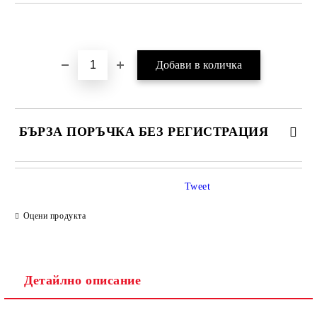
Добави в желани
БЪРЗА ПОРЪЧКА БЕЗ РЕГИСТРАЦИЯ
Tweet
Оцени продукта
Детайлно описание
Ние ще се свържем с вас в рамките на работния ден.