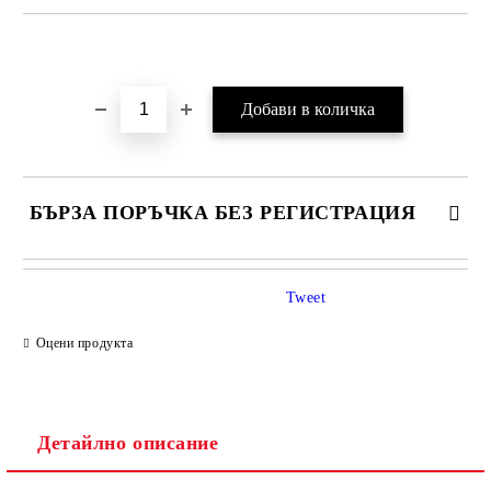
Добави в желани
БЪРЗА ПОРЪЧКА БЕЗ РЕГИСТРАЦИЯ
Tweet
Оцени продукта
Детайлно описание
Ние ще се свържем с вас в рамките на работния ден.