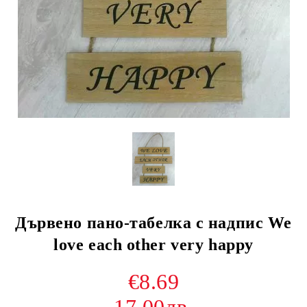
Дървено пано-табелка с надпис We
love each other very happy
€8.69