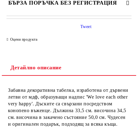
БЪРЗА ПОРЪЧКА БЕЗ РЕГИСТРАЦИЯ
Tweet
Оцени продукта
Детайлно описание
Ние ще се свържем с вас в рамките на работния ден.
Забавна декоративна табелка, изработена от дървени
летви от мдф, образуващи надпис 'We love each other
very happy'. Дъските са свързани посредством
конопено въженце. Дължина 33,5 см. височина 34,5
см. височина в закачено състояние 50,0 см. Чудесен
и оригинален подарък, подходящ за всяка къща.