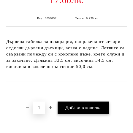
17.00лв.
Код:
0098092
Тегло:
0.430
кг
Дървена табелка за декорация, направена от четири
отделни дървени дъсчици, всяка с надпис. Летвите са
свързани помежду си с конопено въже, което служи и
за закачане. Дължина 33,5 см. височина 34,5 см.
височина в закачено състояние 50,0 см.
Добави в желани