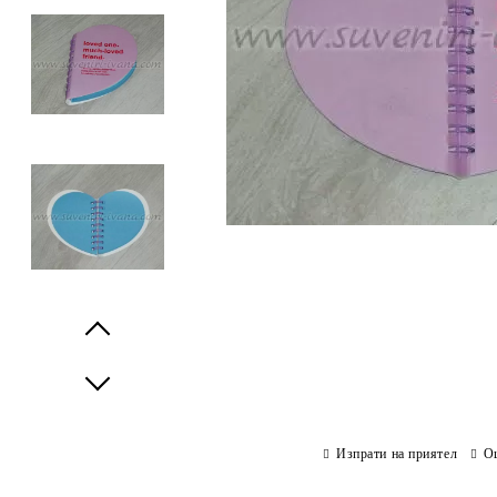
Prev
Next
Изпрати на приятел
О