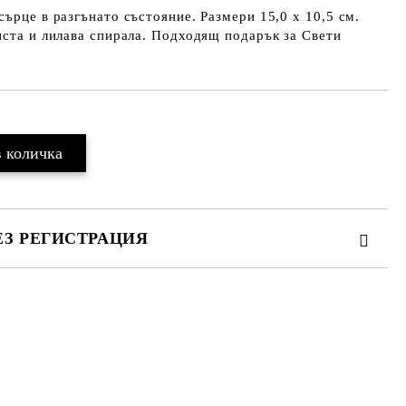
сърце в разгънато състояние. Размери 15,0 х 10,5 см.
иста и лилава спирала. Подходящ подарък за Свети
ЕЗ РЕГИСТРАЦИЯ
те на работния ден.