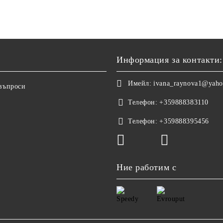
Информация за контакти:
Имейл:
ivana_raynova1@yah
 въпроси
Телефон:
+359888383110
Телефон:
+359888395456
Ние работим с