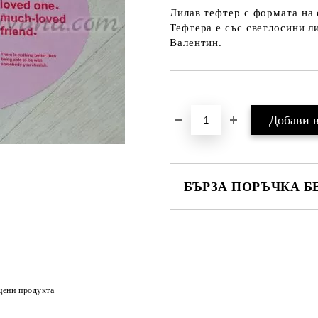
Лилав тефтер с формата на 
Тефтера е със светлосини л
Валентин.
Добави в желани
БЪРЗА ПОРЪЧКА Б
цени продукта
Ние ще се свържем с вас в рамки