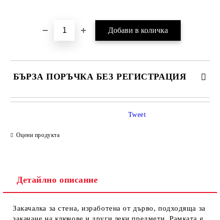
Добави в желани
БЪРЗА ПОРЪЧКА БЕЗ РЕГИСТРАЦИЯ
Tweet
Оцени продукта
Детайлно описание
Ние ще се свържем с вас в рамките на работния ден.
Закачалка за стена, изработена от дърво, подходяща за
закачане на ключове и други леки предмети. Рамката е