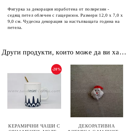
Ние ще се свържем с вас в рамките на работния ден.
Фигурка за декорация изработена от полирезин -
седящ петел облечен с гащеризон. Размери 12,0 х 7,0 х
9,0 см. Чудесна декорация за настъпващата година на
петела.
Други продукти, които може да ви харесат
-20%
КЕРАМИЧНИ ЧАШИ С
ДЕКОРАТИВНА