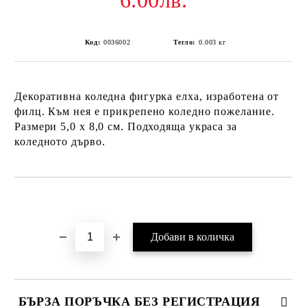
6.00лв.
Код:
0036002
Тегло:
0.003
кг
Декоративна коледна фигурка елха, изработена от
филц. Към нея е прикрепено коледно пожелание.
Размери 5,0 х 8,0 см. Подходяща украса за
коледното дърво.
Добави в желани
БЪРЗА ПОРЪЧКА БЕЗ РЕГИСТРАЦИЯ