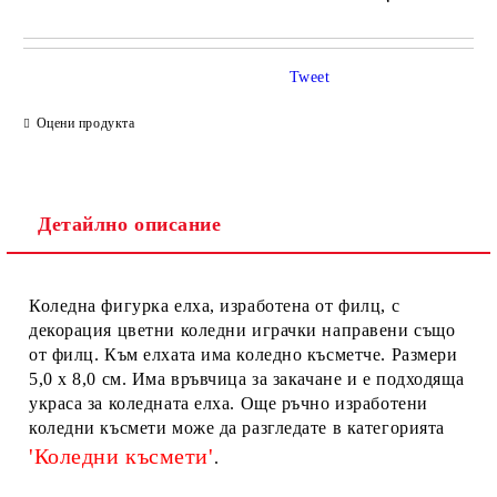
Tweet
Оцени продукта
Детайлно описание
Ние ще се свържем с вас в рамките на работния ден.
Коледна фигурка елха, изработена от филц, с
декорация цветни коледни играчки направени също
от филц. Към елхата има коледно късметче. Размери
5,0 х 8,0 см. Има връвчица за закачане и е подходяща
украса за коледната елха. Още ръчно изработени
коледни късмети може да разгледате в категорията
'Коледни късмети'
.