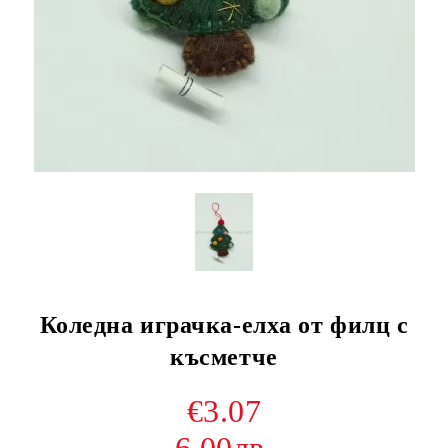
Коледна играчка-елха от филц с
късметче
€3.07