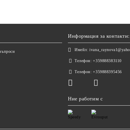
Информация за контакти:
Имейл:
ivana_raynova1@yah
 въпроси
Телефон:
+359888383110
Телефон:
+359888395456
Ние работим с