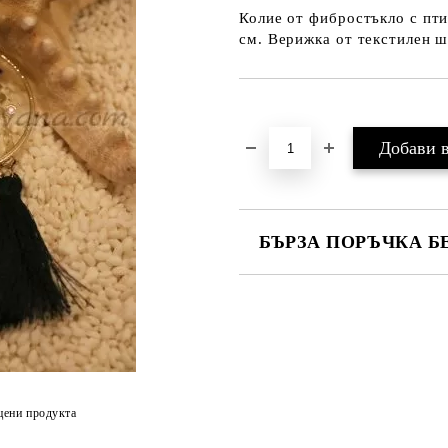
Колие от фибростъкло с пти
см. Верижка от текстилен ш
Добави в желани
БЪРЗА ПОРЪЧКА Б
Ние ще се свържем с вас в рамки
цени продукта