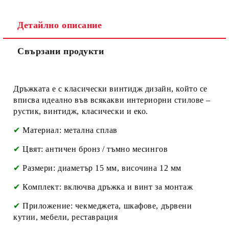
Детайлно описание
Ние ще се свържем с вас в рамките на работния ден.
Свързани продукти
Дръжката е с класически винтидж дизайн, който се
вписва идеално във всякакви интериорни стилове –
рустик, винтидж, класически и еко.
✔
Материал: метална сплав
✔
Цвят: античен бронз / тъмно месингов
✔
Размери: диаметър 15 мм, височина 12 мм
✔
Комплект: включва дръжка и винт за монтаж
✔
Приложение: чекмеджета, шкафове, дървени
кутии, мебели, реставрация