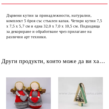
Ние ще се свържем с вас в рамките на работния ден.
Дървени кутии за принадлежности, натурални,
комплект 5 броя със стъклен капак. Четири кутии 7,5
х 7,5 х 5,7 см и една 32,0 х 7,0 х 10,5 см. Подходяща
за декориране и обработване чрез прилагане на
различни арт техники.
Други продукти, които може да ви харесат