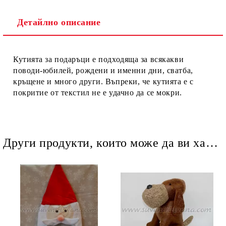
Детайлно описание
Ние ще се свържем с вас в рамките на работния ден.
Кутията за подаръци е подходяща за всякакви
поводи-юбилей, рождени и именни дни, сватба,
кръщене и много други. Въпреки, че кутията е с
покритие от текстил не е удачно да се мокри.
Други продукти, които може да ви харесат