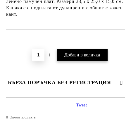
ленено-памучен плат. Размери 33,5 х 25,0 х 15,0 см.
Капака е с подплата от дунапрен и е обшит с кожен
кант.
Добави в желани
БЪРЗА ПОРЪЧКА БЕЗ РЕГИСТРАЦИЯ
Tweet
Оцени продукта