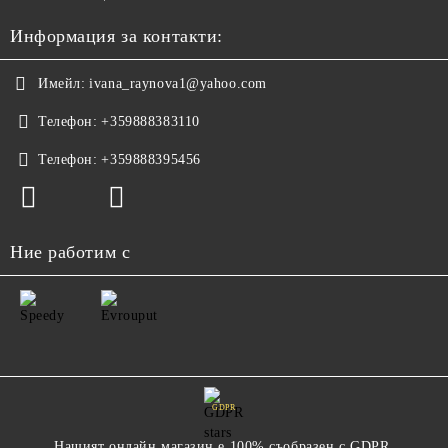
Информация за контакти:
Имейл:
ivana_raynova1@yahoo.com
Телефон:
+359888383110
Телефон:
+359888395456
Ние работим с
GDPR
Нашият онлайн магазин е 100% съобразен с GDPR.