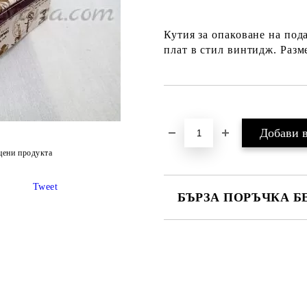
Кутия за опаковане на под
плат в стил винтидж. Разме
Добави в желани
цени продукта
Tweet
БЪРЗА ПОРЪЧКА Б
Ние ще се свържем с вас в рамки