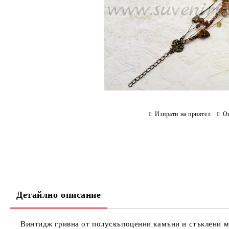
Изпрати на приятел
О
Детайлно описание
Винтидж гривна от полускъпоценни камъни и стъклени м