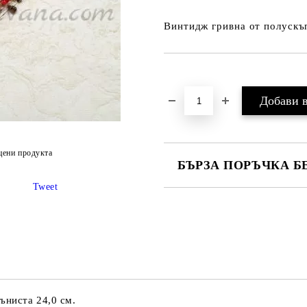
Винтидж гривна от полускъ
Добави в желани
цени продукта
БЪРЗА ПОРЪЧКА Б
Tweet
Ние ще се свържем с вас в рамки
ъниста 24,0 см.