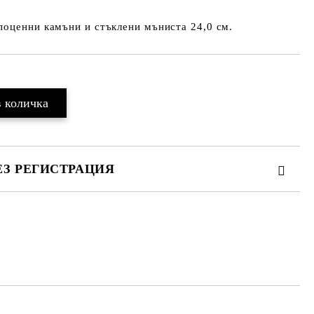
поценни камъни и стъклени мъниста 24,0 см.
ЕЗ РЕГИСТРАЦИЯ
те на работния ден.