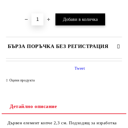
Добави в желани
БЪРЗА ПОРЪЧКА БЕЗ РЕГИСТРАЦИЯ
Tweet
Оцени продукта
Детайлно описание
Ние ще се свържем с вас в рамките на работния ден.
Дървен елемент копче 2,3 см. Подходящ за изработка