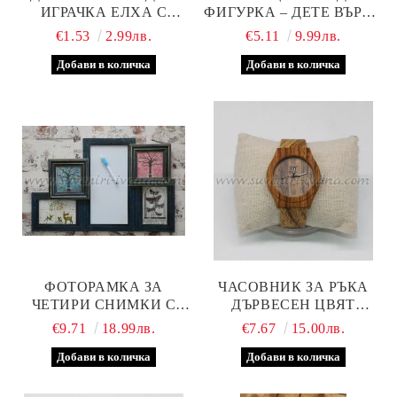
ИГРАЧКА ЕЛХА С
ФИГУРКА – ДЕТЕ ВЪРХУ
КАМБАНКА
СНЕЖНА ТОПКА С LED
€1.53
2.99лв.
€5.11
9.99лв.
ЛАМПИЧКА, МОДЕЛ
ЕДНО
ФОТОРАМКА ЗА
ЧАСОВНИК ЗА РЪКА
ЧЕТИРИ СНИМКИ С
ДЪРВЕСЕН ЦВЯТ
ДЪСКА ЗА ПИСАНЕ С
МАРКА 'PINBO', МОДЕЛ
€9.71
18.99лв.
€7.67
15.00лв.
МАРКЕР
ЧЕТИРИ