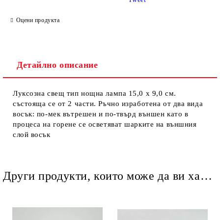
Оцени продукта
Детайлно описание
Ние ще се свържем с вас в рамките на работния ден.
Луксозна свещ тип нощна лампа 15,0 х 9,0 см.
състояща се от 2 части. Ръчно изработена от два вида
восък: по-мек вътрешен и по-твърд външен като в
процеса на горене се осветяват шарките на външния
слой восък
Други продукти, които може да ви харесат