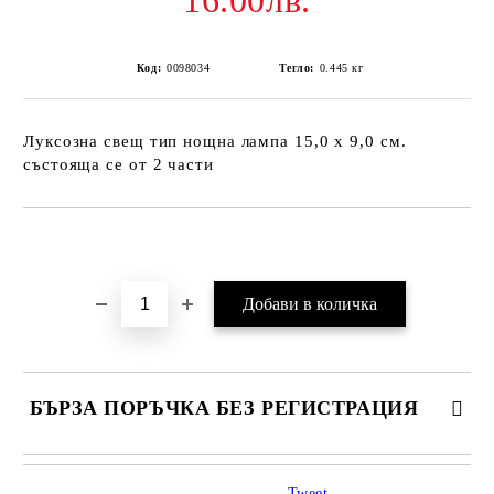
16.00лв.
Код:
0098034
Тегло:
0.445
кг
Луксозна свещ тип нощна лампа 15,0 х 9,0 см.
състояща се от 2 части
Добави в желани
БЪРЗА ПОРЪЧКА БЕЗ РЕГИСТРАЦИЯ
Tweet