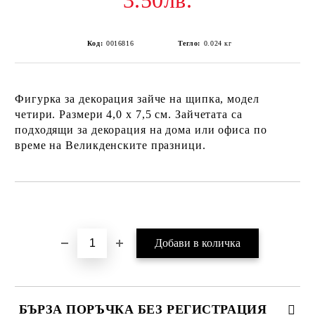
3.50лв.
Код:
0016816
Тегло:
0.024
кг
Фигурка за декорация зайче на щипка, модел
четири. Размери 4,0 х 7,5 см. Зайчетата са
подходящи за декорация на дома или офиса по
време на Великденските празници.
Добави в желани
БЪРЗА ПОРЪЧКА БЕЗ РЕГИСТРАЦИЯ