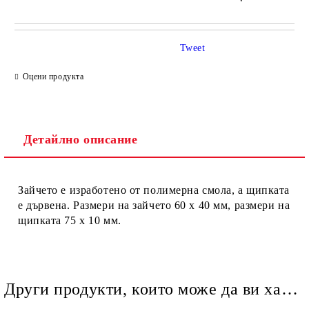
Tweet
Оцени продукта
Детайлно описание
Ние ще се свържем с вас в рамките на работния ден.
Зайчето е изработено от полимерна смола, а щипката
е дървена. Размери на зайчето 60 х 40 мм, размери на
щипката 75 х 10 мм.
Други продукти, които може да ви харесат