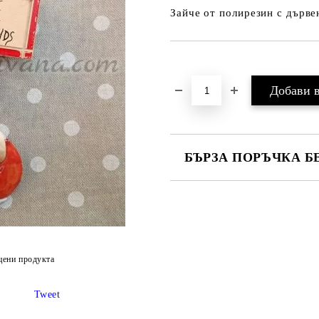
Зайче от полирезин с дървен
Добави в желани
БЪРЗА ПОРЪЧКА Б
цени продукта
Ние ще се свържем с вас в рамки
Tweet