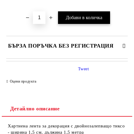
Добави в желани
БЪРЗА ПОРЪЧКА БЕЗ РЕГИСТРАЦИЯ
Tweet
Оцени продукта
Детайлно описание
Ние ще се свържем с вас в рамките на работния ден.
Хартиена лента за декорация с двойнозалепващо тиксо
- ширина 1,5 см. дължина 1,5 метра