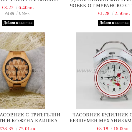
ЧОВЕК ОТ МУРАНСКО СТЪ
€3.27
6.40лв.
3,0 СМ.
€1.28
2.50лв.
€4.09
8.00лв.
ЧАСОВНИК С ТРИЪГЪЛНИ
ЧАСОВНИК БУДИЛНИК 
ТИ И КОЖЕНА КАИШКА
БЕЗШУМЕН МЕХАНИЗЪМ
СТИЛ ЦВЕТЯ, МОДЕ
€38.35
75.01лв.
€8.18
16.00лв.