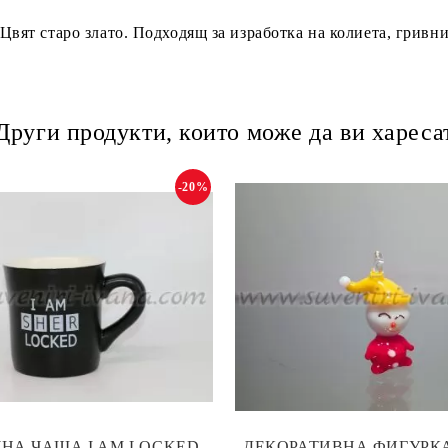
 Цвят старо злато. Подходящ за изработка на колиета, гривн
Други продукти, които може да ви хареса
-20%
НА ЧАША I AM LOCKED
ДЕКОРАТИВНА ФИГУРК