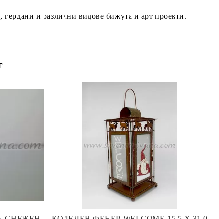
и, гердани и различни видове бижута и арт проекти.
т
А СНЕЖЕН
КОЛЕДЕН ФЕНЕР WELCOME 15,5 Х 31,0