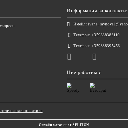
Информация за контакти:
Имейл:
ivana_raynova1@yah
 въпроси
Телефон:
+359888383110
Телефон:
+359888395456
Ние работим с
етете нашата политика
Онлайн магазин от SELITON