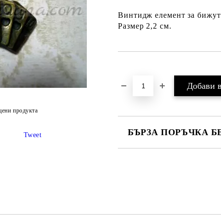
Винтидж елемент за бижута 
Размер 2,2 см.
Добави в желани
цени продукта
БЪРЗА ПОРЪЧКА Б
Tweet
Ние ще се свържем с вас в рамки