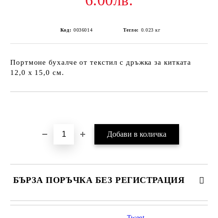
6.00лв.
Код:
0036014
Тегло:
0.023
кг
Портмоне бухалче от текстил с дръжка за китката
12,0 х 15,0 см.
Добави в желани
БЪРЗА ПОРЪЧКА БЕЗ РЕГИСТРАЦИЯ
Tweet