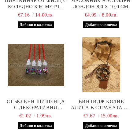
ПИНГВИНЧЕ ОТ ФИЛЦ С
ЧАСОВНИК НАСТОЛЕН
КОЛЕДНО КЪСМЕТЧЕ/
ЛОНДОН 8,0 Х 10,0 СМ.
ПОЖЕЛАНИЕ
€7.16
14.00лв.
€4.09
8.00лв.
СТЪКЛЕНИ ШИШЕНЦА
ВИНТИДЖ КОЛИЕ
С ДЕКОРАТИВНИ
АЛИСА В СТРАНАТА НА
ФИГУРКИ
ЧУДЕСАТА
€1.02
1.99лв.
€7.67
15.00лв.