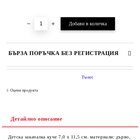
Добави в желани
БЪРЗА ПОРЪЧКА БЕЗ РЕГИСТРАЦИЯ
Tweet
Оцени продукта
Детайлно описание
Ние ще се свържем с вас в рамките на работния ден.
Детска закачалка куче 7,0 х 11,5 см. материали: дърво,