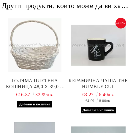
Други продукти, които може да ви харесат
-20%
ГОЛЯМА ПЛЕТЕНА
КЕРАМИЧНА ЧАША THE
КОШНИЦА 48,0 Х 39,0 Х
HUMBLE CUP
43,0 СМ
€16.87
32.99лв.
€3.27
6.40лв.
€4.09
8.00лв.