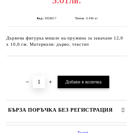
5.01лв.
Код:
0028017
Тегло:
0.040
кг
Дървена фигурка мишле на пружина за закачане 12,0
х 10,0 см. Материали: дърво, текстил
Добави в желани
БЪРЗА ПОРЪЧКА БЕЗ РЕГИСТРАЦИЯ
Tweet