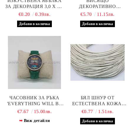
ИЗКУСТВЕНA ЯБЪЛКА
ВИСЯЩО
ЗА ДЕКОРАЦИЯ 3,0 Х 3,5
ДЕКОРАТИВНО
СМ
АНГЕЛЧЕ С БЯЛА
€0.20
0.39лв.
€5.70
11.15лв.
РОКЛЯ – КРАСИВА
ФИГУРКА ЗА
ОКАЧВАНЕ, МОДЕЛ ДВЕ
ЧАСОВНИК ЗА РЪКА
БЯЛ ШНУР ОТ
'EVERYTHING WILL BE
ЕСТЕСТВЕНА КОЖА,
OK'
ШИРИНА 2 ММ.
€7.67
15.00лв.
€0.77
1.51лв.
Виж детайли