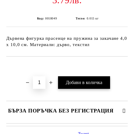
3.79лв.
Код:
0018049
Тегло:
0.015
кг
Дървена фигурка прасенце на пружина за закачане 4,0
х 10,0 см. Материали: дърво, текстил
Добави в желани
БЪРЗА ПОРЪЧКА БЕЗ РЕГИСТРАЦИЯ
Tweet