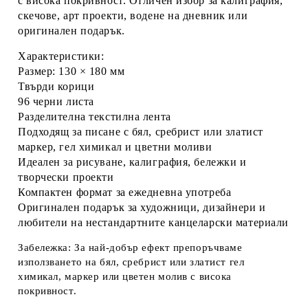
с висока покривност. Отличен избор за калиграфия,
скечове, арт проекти, водене на дневник или
оригинален подарък.
Характеристики:
Размер:
130 × 180 мм
Твърди корици
96 черни листа
Разделителна текстилна лента
Подходящ за писане с бял, сребрист или златист
маркер, гел химикал и цветни моливи
Идеален за рисуване, калиграфия, бележки и
творчески проекти
Компактен формат за ежедневна употреба
Оригинален подарък за художници, дизайнери и
любители на нестандартните канцеларски материали
Забележка:
За най-добър ефект препоръчваме
използването на бял, сребрист или златист гел
химикал, маркер или цветен молив с висока
покривност.