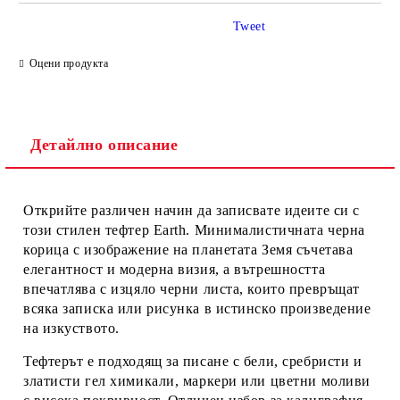
Tweet
Оцени продукта
Детайлно описание
Ние ще се свържем с вас в рамките на работния ден.
Открийте различен начин да записвате идеите си с
този стилен тефтер
Earth
. Минималистичната черна
корица с изображение на планетата Земя съчетава
елегантност и модерна визия, а вътрешността
впечатлява с
изцяло черни листа
, които превръщат
всяка записка или рисунка в истинско произведение
на изкуството.
Тефтерът е подходящ за писане с бели, сребристи и
златисти гел химикали, маркери или цветни моливи