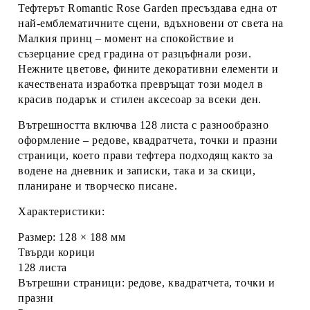
Тефтерът
Romantic Rose Garden
пресъздава една от
най-емблематичните сцени, вдъхновени от света на
Малкия принц – момент на спокойствие и
съзерцание сред градина от разцъфнали рози.
Нежните цветове, фините декоративни елементи и
качествената изработка превръщат този модел в
красив подарък и стилен аксесоар за всеки ден.
Вътрешността включва 128 листа с разнообразно
оформление – редове, квадратчета, точки и празни
страници, което прави тефтера подходящ както за
водене на дневник и записки, така и за скици,
планиране и творческо писане.
Характеристики:
Размер:
128 × 188 мм
Твърди корици
128 листа
Вътрешни страници: редове, квадратчета, точки и
празни