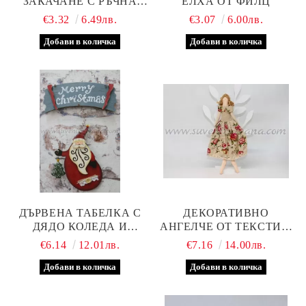
ЗАКАЧАНЕ С РЪЧНА
ЕЛХА ОТ ФИЛЦ
ДЕКОРАЦИЯ, МАЛКА
€3.32
6.49лв.
€3.07
6.00лв.
ДЪРВЕНА ТАБЕЛКА С
ДЕКОРАТИВНО
ДЯДО КОЛЕДА И
АНГЕЛЧЕ ОТ ТЕКСТИЛ,
НАДПИС 'MERRY
МОДЕЛ ОСЕМ
€6.14
12.01лв.
€7.16
14.00лв.
CHRISTMAS'