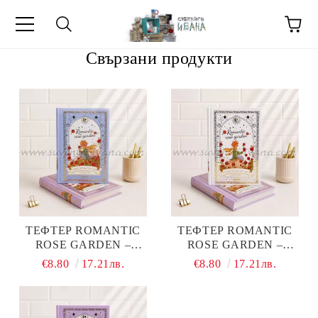
Свързани продукти
МЕТИ ЗА
ТЕФТЕР ROMANTIC
ТЕФТЕР ROMANTIC
ROSE GARDEN –
ROSE GARDEN –
МАЛКИЯТ ПРИНЦ С
МАЛКИЯТ ПРИНЦ С
€8.80
17.21лв.
€8.80
17.21лв.
РОЗА, ТВЪРДИ КОРИЦИ,
РОЗА В САКСИЯ,
128 ЛИСТА
ТВЪРДИ КОРИЦИ, 128
ЛИСТА