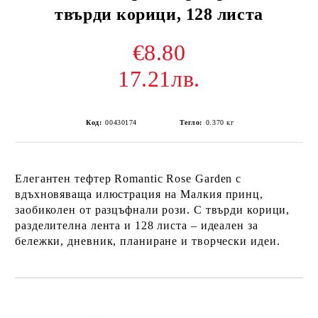
твърди корици, 128 листа
€8.80
17.21лв.
Код:
00430174
Тегло:
0.370
кг
Елегантен тефтер
Romantic Rose Garden
с
вдъхновяваща илюстрация на Малкия принц,
заобиколен от разцъфнали рози. С твърди корици,
разделителна лента и 128 листа – идеален за
бележки, дневник, планиране и творчески идеи.
Добави в желани