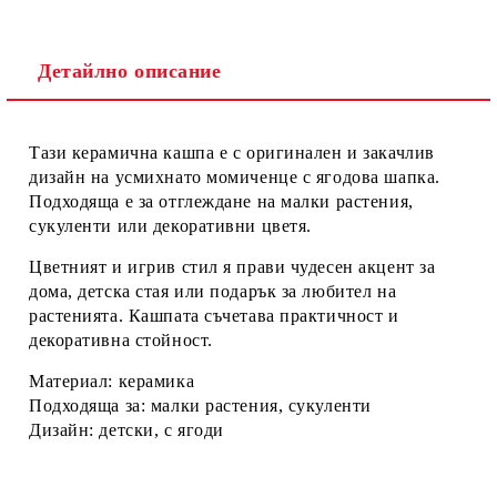
Детайлно описание
Ние ще се свържем с вас в рамките на работния ден.
Тази керамична кашпа е с оригинален и закачлив
дизайн на усмихнато момиченце с ягодова шапка.
Подходяща е за отглеждане на малки растения,
сукуленти или декоративни цветя.
Цветният и игрив стил я прави чудесен акцент за
дома, детска стая или подарък за любител на
растенията. Кашпата съчетава практичност и
декоративна стойност.
Материал: керамика
Подходяща за: малки растения, сукуленти
Дизайн: детски, с ягоди