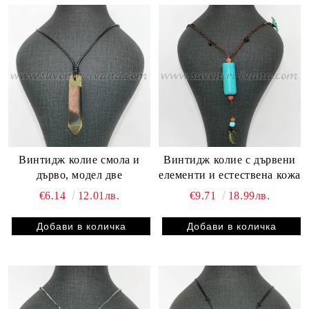
Винтидж колие смола и
Винтидж колие с дървени
дърво, модел две
елементи и естествена кожа
€6.14
12.01лв.
€9.71
18.99лв.