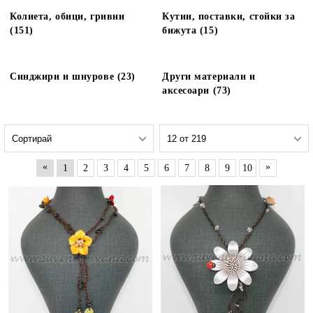
Колиета, обици, гривни
Кутии, поставки, стойки за
(151)
бижута (15)
Синджири и шнурове (23)
Други материали и
аксесоари (73)
«
»
1
2
3
4
5
6
7
8
9
10