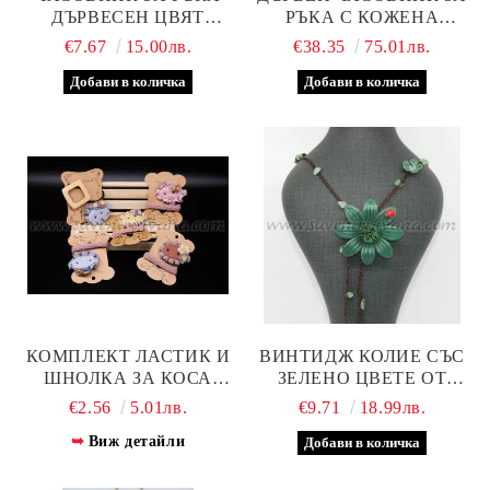
ДЪРВЕСЕН ЦВЯТ
РЪКА С КОЖЕНА
МАРКА 'PINBO', МОДЕЛ
КАИШКА, МОДЕЛ ПЕТ
€7.67
15.00лв.
€38.35
75.01лв.
ЕДНО
КОМПЛЕКТ ЛАСТИК И
ВИНТИДЖ КОЛИЕ СЪС
ШНОЛКА ЗА КОСА
ЗЕЛЕНО ЦВЕТЕ ОТ
СЛЪНЦЕ
ЕСТЕСТВЕНА КОЖА
€2.56
5.01лв.
€9.71
18.99лв.
Виж детайли