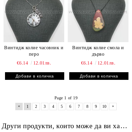
Винтидж колие часовник и
Винтидж колие смола и
перо
дърво
€6.14
12.01лв.
€6.14
12.01лв.
Page 1 of 19
«
»
1
2
3
4
5
6
7
8
9
10
Други продукти, които може да ви харесат