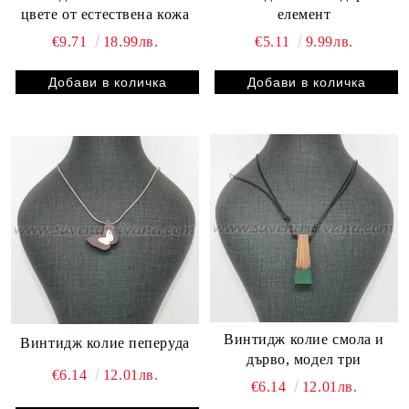
цвете от естествена кожа
елемент
€9.71
18.99лв.
€5.11
9.99лв.
Винтидж колие смола и
Винтидж колие пеперуда
дърво, модел три
€6.14
12.01лв.
€6.14
12.01лв.