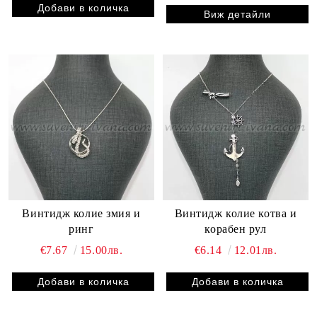
Виж детайли
Винтидж колие змия и
Винтидж колие котва и
ринг
корабен рул
€7.67
15.00лв.
€6.14
12.01лв.